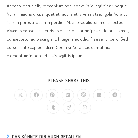
Aenean lectus elit, fermentum non, convallis id, sagittis at, neque.
Nullam mauris orci, aliquet et, iaculis et, viverra vitae, ligula. Nulla ut
felis in purus aliquam imperdiet. Maecenas aliquet mollis lectus.
Vivamus consectetuer risus et tortor. Lorem ipsum dolor sit amet,
consectetur adipiscing elit. Integer nec odio. Praesent libero. Sed
cursus ante dapibus diam. Sed nisi. Nulla quis sem at nibh
elementum imperdiet. Duis sagittis ipsum.
DIESEN
PLEASE SHARE THIS
INHALT
TEILEN
Öffnet
Öffnet
Öffnet
Öffnet
Öffnet
Öffnet
Öffnet
in
in
in
in
in
in
in
einem
einem
einem
einem
einem
einem
einem
Öffnet
Öffnet
Öffnet
neuen
neuen
neuen
neuen
neuen
neuen
neuen
in
in
in
Fenster
Fenster
Fenster
Fenster
Fenster
Fenster
Fenster
einem
einem
einem
neuen
neuen
neuen
Fenster
Fenster
Fenster
DAS KÖNNTE DIR AUCH GEFALLEN