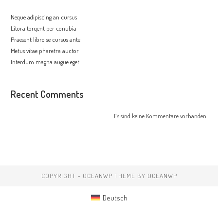
Neque adipiscing an cursus
Litora torqent per conubia
Praesent libro se cursus ante
Metus vitae pharetra auctor
Interdum magna augue eget
Recent Comments
Es sind keine Kommentare vorhanden.
COPYRIGHT - OCEANWP THEME BY OCEANWP
Deutsch