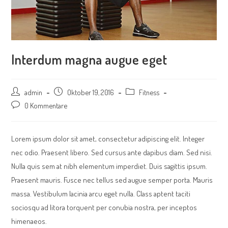
Interdum magna augue eget
Beitrags-
admin
Beitrag
Oktober 19, 2016
Beitrags-
Fitness
Autor:
veröffentlicht:
Kategorie:
Beitrags-
0 Kommentare
Kommentare:
Lorem ipsum dolor sit amet, consectetur adipiscing elit. Integer
nec odio. Praesent libero. Sed cursus ante dapibus diam. Sed nisi.
Nulla quis sem at nibh elementum imperdiet. Duis sagittis ipsum.
Praesent mauris. Fusce nec tellus sed augue semper porta. Mauris
massa. Vestibulum lacinia arcu eget nulla. Class aptent taciti
sociosqu ad litora torquent per conubia nostra, per inceptos
himenaeos.