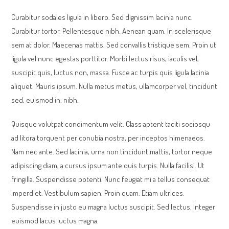
Curabitur sodales ligula in libero. Sed dignissim lacinia nunc.
Curabitur tortor. Pellentesque nibh. Aenean quam. In scelerisque
sem at dolor. Maecenas mattis. Sed convallis tristique sem. Proin ut
ligula vel nunc egestas porttitor. Morbi lectus risus, iaculis vel,
suscipit quis, luctus non, massa. Fusce ac turpis quis ligula lacinia
aliquet. Mauris ipsum. Nulla metus metus, ullamcorper vel, tincidunt
sed, euismod in, nibh.
Quisque volutpat condimentum velit. Class aptent taciti sociosqu
ad litora torquent per conubia nostra, per inceptos himenaeos.
Nam nec ante. Sed lacinia, urna non tincidunt mattis, tortor neque
adipiscing diam, a cursus ipsum ante quis turpis. Nulla facilisi. Ut
fringilla. Suspendisse potenti. Nunc feugiat mi a tellus consequat
imperdiet. Vestibulum sapien. Proin quam. Etiam ultrices.
Suspendisse in justo eu magna luctus suscipit. Sed lectus. Integer
euismod lacus luctus magna.