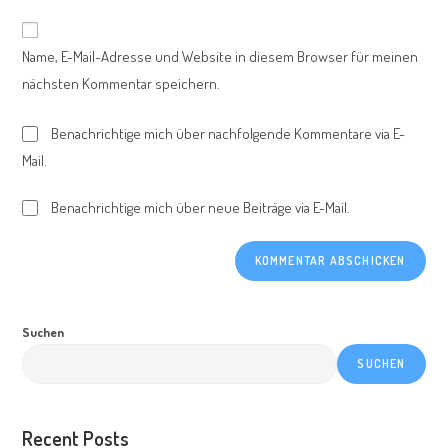
Adresse
Website-
ein
zum
URL
Name, E-Mail-Adresse und Website in diesem Browser für meinen
Kommentieren
ein
ein
nächsten Kommentar speichern.
(optional)
Benachrichtige mich über nachfolgende Kommentare via E-
Mail.
Benachrichtige mich über neue Beiträge via E-Mail.
Suchen
SUCHEN
Recent Posts