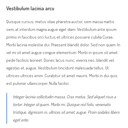
Vestibulum lacinia arcu
Quisque cursus, metus vitae pharetra auctor, sem massa mattis
sem, at interdum magna augue eget diam. Vestibulum ante ipsum
primis in faucibus orci luctus et ultrices posuere cubilia Curae;
Morbi lacinia molestie dui. Praesent blandit dolor. Sed non quam. In
vel mi sit amet augue congue elementum. Morbi in ipsum sit amet
pede facilisis laoreet. Donec lacus nunc, viverra nec, blandit vel,
egestas et, augue. Vestibulum tincidunt malesuada tellus. Ut
ultrices ultrices enim. Curabitur sit amet mauris. Morbi in dui quis
est pulvinar ullamcorper. Nulla facilisi.
Integer lacinia sollicitudin massa. Cras metus. Sed aliquet risus a
tortor. Integer id quam. Morbi mi. Quisque nisl felis, venenatis
tristique, dignissim in, ultrices sit amet, augue. Proin sodales libero
eget ante.