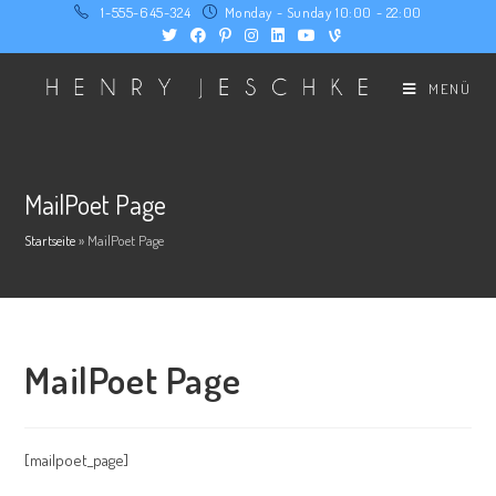
Zum
1-555-645-324
Monday - Sunday 10:00 - 22:00
Inhalt
springen
MENÜ
MailPoet Page
Startseite
»
MailPoet Page
MailPoet Page
[mailpoet_page]